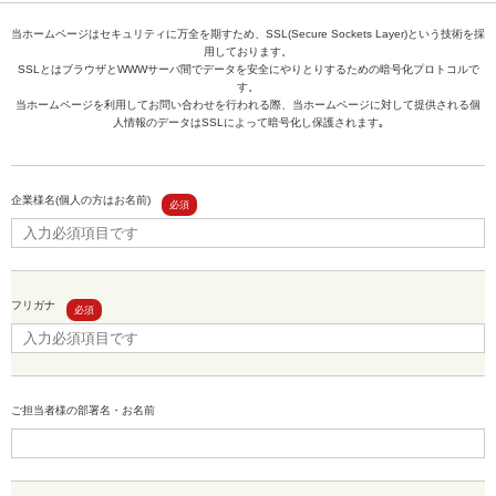
当ホームページはセキュリティに万全を期すため、SSL(Secure Sockets Layer)という技術を採
用しております。
SSLとはブラウザとWWWサーバ間でデータを安全にやりとりするための暗号化プロトコルで
す。
当ホームページを利用してお問い合わせを行われる際、当ホームページに対して提供される個
人情報のデータはSSLによって暗号化し保護されます｡
企業様名(個人の方はお名前)
フリガナ
ご担当者様の部署名・お名前