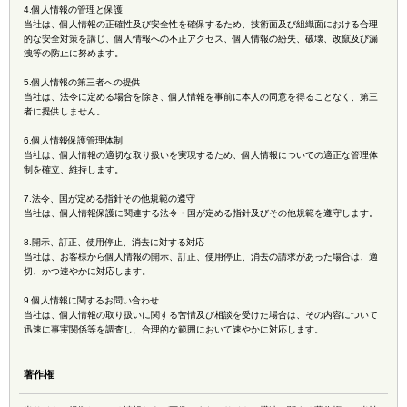
4.個人情報の管理と保護
当社は、個人情報の正確性及び安全性を確保するため、技術面及び組織面における合理
的な安全対策を講じ、個人情報への不正アクセス、個人情報の紛失、破壊、改竄及び漏
洩等の防止に努めます。
5.個人情報の第三者への提供
当社は、法令に定める場合を除き、個人情報を事前に本人の同意を得ることなく、第三
者に提供しません。
6.個人情報保護管理体制
当社は、個人情報の適切な取り扱いを実現するため、個人情報についての適正な管理体
制を確立、維持します。
7.法令、国が定める指針その他規範の遵守
当社は、個人情報保護に関連する法令・国が定める指針及びその他規範を遵守します。
8.開示、訂正、使用停止、消去に対する対応
当社は、お客様から個人情報の開示、訂正、使用停止、消去の請求があった場合は、適
切、かつ速やかに対応します。
9.個人情報に関するお問い合わせ
当社は、個人情報の取り扱いに関する苦情及び相談を受けた場合は、その内容について
迅速に事実関係等を調査し、合理的な範囲において速やかに対応します。
著作権