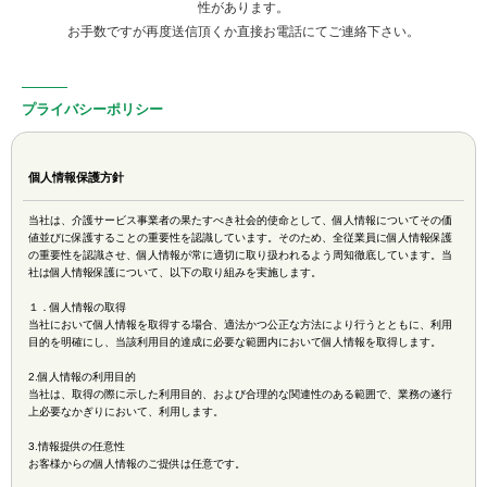
性があります。
お手数ですが再度送信頂くか直接お電話にてご連絡下さい。
プライバシーポリシー
個人情報保護方針
当社は、介護サービス事業者の果たすべき社会的使命として、個人情報についてその価
値並びに保護することの重要性を認識しています。そのため、全従業員に個人情報保護
の重要性を認識させ、個人情報が常に適切に取り扱われるよう周知徹底しています。当
社は個人情報保護について、以下の取り組みを実施します。
１．個人情報の取得
当社において個人情報を取得する場合、適法かつ公正な方法により行うとともに、利用
目的を明確にし、当該利用目的達成に必要な範囲内において個人情報を取得します。
2.個人情報の利用目的
当社は、取得の際に示した利用目的、および合理的な関連性のある範囲で、業務の遂行
上必要なかぎりにおいて、利用します。
3.情報提供の任意性
お客様からの個人情報のご提供は任意です。