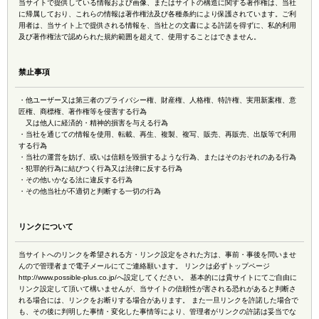
当サイトで提供している情報および画像、またはサイトの構造に関する著作権は、当社
に帰属しており、これらの情報は著作権法及び各種条約により保護されています。ご利
用者は、当サイト上で提供される情報を、当社との文書による許諾を得ずに、私的利用
及び著作権法で認められた規約範囲を超えて、使用することはできません。
禁止事項
・他ユーザー又は第三者のプライバシー権、財産権、人格権、特許権、実用新案権、意
匠権、商標権、著作権等を侵害する行為
又は他人に経済的・精神的損害を与える行為
・当社を通じての情報を使用、転載、再生、複製、複写、販売、再販売、出版等で利用
する行為
・当社の運営を妨げ、或いは信頼を毀損するような行為、またはそのおそれのある行為
・犯罪的行為に結びつく行為又は法律に反する行為
・その他いかなる法に違反する行為
・その他当社が不適切と判断する一切の行為
リンクについて
当サイトへのリンクを希望される方・リンク設定をされた方は、事前・事後を問いませ
んので管理者まで電子メールにてご連絡願います。 リンクは必ずトップページ
http://www.possible-plus.co.jp/へ設定してください。 基本的には貴サイトにてご自由に
リンク設定して頂いて構いませんが、当サイトの信頼性が害される恐れがあると判断さ
れる場合には、リンクをお断りする場合があります。 また一旦リンクを許諾した場合で
も、その後に判明した事情・変化した事情等により、管理者がリンクの許諾は妥当でな