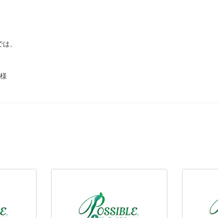
社では、
生様